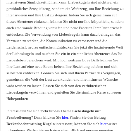
intensiveren Sinnlichkeit führen kann. Liebeskugeln sind nicht nur ein
gewöhnliches Sexspielzeug, sondern ein Werkzeug, um Ihre Beziehung zu
intensivieren und Ihre Lust zu steigern. Indem Sie sich gemeinsam auf
dieses Abenteuer einlassen, können Sie nicht nur Ihre körperliche, sondern
auch emotionale Bindung vertiefen und neue Facetten Ihrer Partnerschaft
entdecken. Die Verwendung von Liebeskugeln kann dazu beitragen, das
Vertrauen zu stärken, die Kommunikation zu verbessern und die
Leidenschaft neu zu entfachen. Entdecken Sie jetzt die faszinierende Welt
der Liebeskugeln und tauchen Sie ein in ein sinnliches Abenteuer, das Ihr
Liebesleben bereichern wird. Mit hochwertigen Love Balls können Sie
Ihre Lust auf eine neue Ebene heben, Ihre Beziehung beleben und sich
selbst neu entdecken. Gönnen Sie sich und Ihrem Partner das Vergnügen,
gemeinsam die Welt der Lust zu erkunden und Ihre intimsten Wünsche
wahr werden zu lassen. Lassen Sie sich von den verführerischen
Liebeskugeln verwöhnen und genießen Sie die sinnliche Reise zu neuen
Höhepunkten.
Interessieren Sie sich mehr für das Thema
Liebeskugeln mit
Fernbedienung
? Dann klicken Sie
hier
. Finden Sie den Beitrag
Beckenbodentraining Kugeln
interessant, können Sie sich
hier
weiter
informieren. Werfen Sie auch gern einen Blick auf unseren neuesten